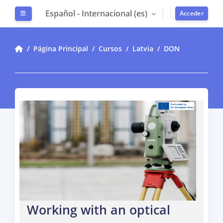
Salta al contenido principal
Español - Internacional ‎(es)‎
Panel lateral
Acceder
Página Principal
Cursos
Latvia
DON
Working with an optical level / Darbs ar optisko nivelieri
Working with an optical